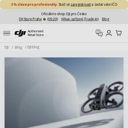
Přejít na obsah
3 % sleva pro profesionály.
Stačí se
zaregistrovat
a zadat vaše IČO
Oficiální e-shop DJI pro Česko
DJI Store Praha
(09-20)
Výkup zařízení (Trade-In)
Blog
Můj účet
Authorised
Podpora
Můj účet
D
Retail Store
DJI blog
DJI
/
Blog
/