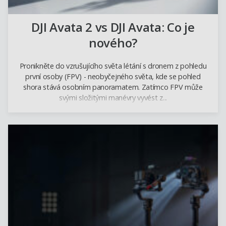
DJI Avata 2 vs DJI Avata: Co je
nového?
Pronikněte do vzrušujícího světa létání s dronem z pohledu
první osoby (FPV) - neobyčejného světa, kde se pohled
shora stává osobním panoramatem. Zatímco FPV může
svými složitými manévry vyvést z...