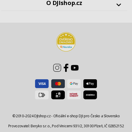
O DJIshop.cz
Reklamace
Profesionální technika
DJI Store Praha - Masaryčka
(09-20)
Vrácení zboží
Příslušenství
Workshopy a školení
Obchodní podmínky
Blog
Ochrana osobních údajů
Instagram @dji_czsk
Nastavení cookies
© 2010–2024 DJIshop.cz - Oficiální e-shop DJI pro Česko a Slovensko
Provozovatel: Beryko s.r.o., Pod Vinicemi 931/2, 30100 Plzeň, IČ 02852152