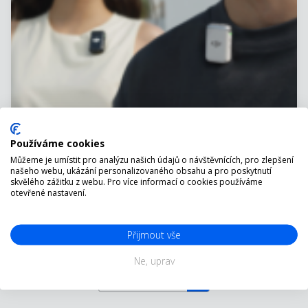
DJI Mic 2 vs. DJI Mic: Podrobný
Používáme cookies
přehled 4 klíčových vylepšení
Můžeme je umístit pro analýzu našich údajů o návštěvnících, pro zlepšení
našeho webu, ukázání personalizovaného obsahu a pro poskytnutí
skvělého zážitku z webu. Pro více informací o cookies používáme
Mikrofon je důležitý pro každého tvůrce. Dnes se podíváme
otevřené nastavení.
na porovnání dvou modelů mikrofonů, nového mikrofonu
DJI Mic 2 a předchozího modelu DJI Mic. Ať už jste vloger,
podcaster nebo...
Přijmout vše
Ne, uprav
1
…
3
4
5