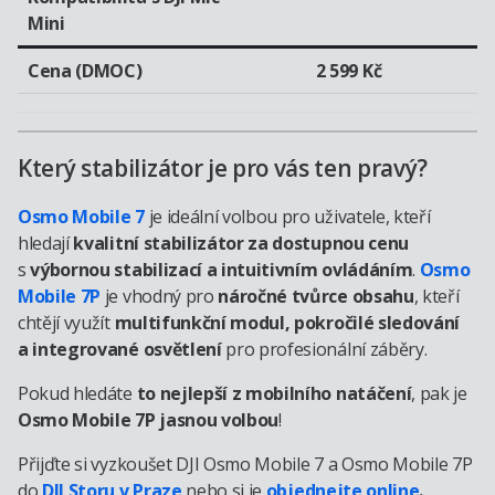
Mini
Cena (DMOC)
2 599 Kč
Který stabilizátor je pro vás ten pravý?
Osmo Mobile 7
je ideální volbou pro uživatele, kteří
hledají
kvalitní stabilizátor za dostupnou cenu
s
výbornou stabilizací a intuitivním ovládáním
.
Osmo
Mobile 7P
je vhodný pro
náročné tvůrce obsahu
, kteří
chtějí využít
multifunkční modul, pokročilé sledování
a integrované osvětlení
pro profesionální záběry.
Pokud hledáte
to nejlepší z mobilního natáčení
, pak je
Osmo Mobile 7P jasnou volbou
!
Přijďte si vyzkoušet DJI Osmo Mobile 7 a Osmo Mobile 7P
do
DJI Storu v Praze
nebo si je
objednejte online
.