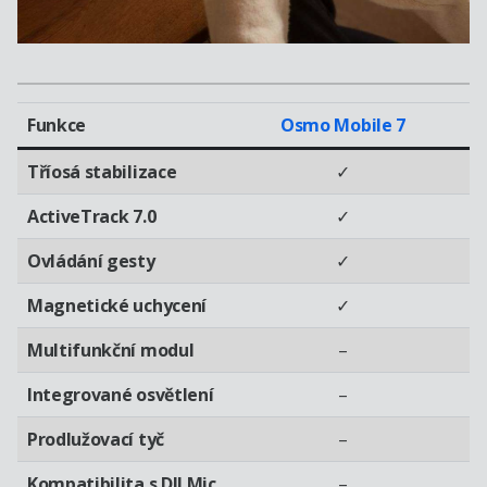
Funkce
Osmo Mobile 7
Tříosá stabilizace
✓
ActiveTrack 7.0
✓
Ovládání gesty
✓
Magnetické uchycení
✓
Multifunkční modul
–
Integrované osvětlení
–
Prodlužovací tyč
–
Kompatibilita s DJI Mic
–