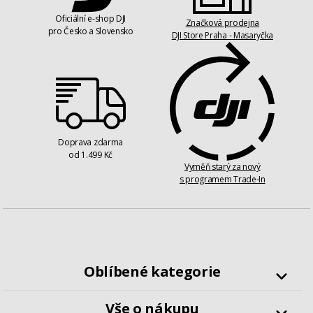
Oficiální e-shop DJI
Značková prodejna
pro Česko a Slovensko
DJI Store Praha - Masaryčka
Doprava zdarma
od 1.499 Kč
Vyměň starý za nový
s programem Trade-In
Oblíbené kategorie
Drony
Vše o nákupu
Kamery