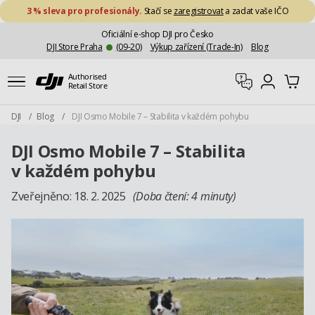
Přejít na obsah
3 % sleva pro profesionály.
Stačí se
zaregistrovat
a zadat vaše IČO
Oficiální e-shop DJI pro Česko
DJI Store Praha
(09-20)
Výkup zařízení (Trade-In)
Blog
Můj účet
Authorised
Podpora
Můj účet
D
Retail Store
DJI
/
Blog
/
DJI Osmo Mobile 7 – Stabilita v každém pohybu
DJI Osmo Mobile 7 – Stabilita
v každém pohybu
Zveřejněno:
18. 2. 2025
(Doba čtení: 4 minuty)