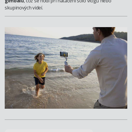
gimbalu
, což se hodí při natáčení sólo vlogů nebo
skupinových videí.