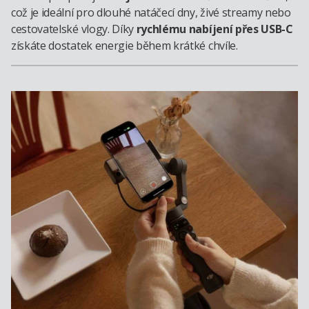
což je ideální pro dlouhé natáčecí dny, živé streamy nebo
cestovatelské vlogy. Díky
rychlému nabíjení přes USB-C
získáte dostatek energie během krátké chvíle.