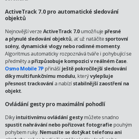
ActiveTrack 7.0 pro automatické sledování
objektů
Nejnovější verze
ActiveTrack 7.0
umožňuje
přesné
a plynulé sledování objektů
, ať už natáčíte
sportovní
scény, dynamické vlogy nebo rodinné momenty
.
Algoritmus automaticky rozpoznává tváře i pohybující se
předměty a
přizpůsobuje kompozici v reálném čase
.
Osmo Mobile 7P
přináší
ještě pokročilejší sledování
díky multifunkčnímu modulu
, který
vylepšuje
přesnost trackování
a nabízí
stabilnější zaostření na
objekt
.
Ovládání gesty pro maximální pohodlí
Díky
intuitivnímu ovládání gesty
můžete snadno
spustit nahrávání nebo pořizovat fotografie
pouhým
pohybem ruky.
Nemusíte se dotýkat telefonu ani