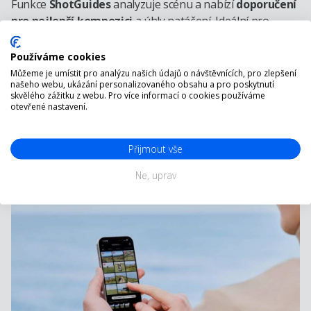
Funkce
ShotGuides
analyzuje scénu a nabízí
doporučení
pro nejlepší kompozici
a úhly natáčení. Ideální pro
začátečníky
, kteří chtějí snadno dosáhnout
profesionálních výsledků.
Používáme cookies
Můžeme je umístit pro analýzu našich údajů o návštěvnících, pro zlepšení
Integrované osvětlení u Osmo Mobile 7P
našeho webu, ukázání personalizovaného obsahu a pro poskytnutí
skvělého zážitku z webu. Pro více informací o cookies používáme
otevřené nastavení.
Exkluzivní model
Osmo Mobile 7P
obsahuje
integrované LED osvětlení
, které zajistí
lepší kvalitu
videa ve slabých světelných podmínkách
.
Přijmout vše
Ne, uprav