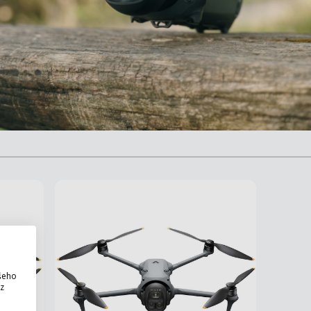
ašeho
 z