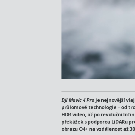
DJI Mavic 4 Pro
je nejnovější vl
průlomové technologie – od tro
HDR video, až po revoluční Inf
překážek s podporou LiDARu pr
obrazu O4+ na vzdálenost až 30