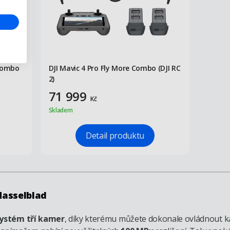
 Combo
DJI Mavic 4 Pro Fly More Combo (DJI RC
2)
71 999
Kč
Skladem
Detail produktu
Hasselblad
systém tří kamer
, díky kterému můžete dokonale ovládnout ka