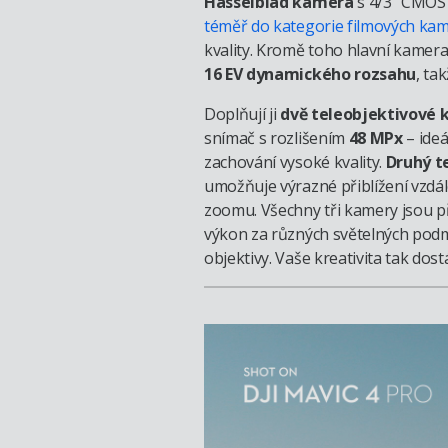
Hasselblad kamera
s 4/3” CMOS 
téměř do kategorie filmových ka
kvality. Kromě toho hlavní kamer
16 EV dynamického rozsahu
, ta
Doplňují ji
dvě teleobjektivové
snímač s rozlišením
48 MPx
– ideá
zachování vysoké kvality.
Druhý t
umožňuje výrazné přiblížení vzdál
zoomu. Všechny tři kamery jsou p
výkon za různých světelných podm
objektivy. Vaše kreativita tak dos