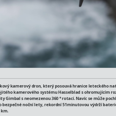
ajkový kamerový dron, který posouvá hranice leteckého na
jitého kamerového systému Hasselblad s ohromujícím rozl
inity Gimbal s neomezenou 360 ° rotací. Navíc se může p
o bezpečné noční lety, rekordní 51minutovou výdrží bate
 km.