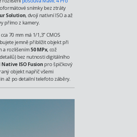
é rozlišení
posouvá Mavic 4 Pro
lkoformátové snímky bez ztráty
ur Solution
, dvojí nativní ISO a až
rvy přímo z kamery.
 cca 70 mm má 1/1,3” CMOS
ujete jemně přiblížit objekt při
 a rozlišením
50 MPx
, což
etailů) bez nutnosti digitálního
 Native ISO Fusion
pro špičkový
aný objekt napříč všemi
n až po detailní telefoto záběry.