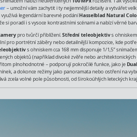
snímačem nabízí neuvěřitelných
100 MPx
rozlišení. Tak vysok
mer
– umožní vám zachytit i ty nejjemnější detaily a vytvářet ve
a využívá legendární barevné podání
Hasselblad Natural Colo
kže si poradí i s vysoce kontrastními scénami a nabízí věrné ba
 kamery
pro tvůrčí přiblížení.
Střední teleobjektiv
s ohniskem
lní pro portrétní záběry nebo detailnější kompozice, kde potřeb
eleobjektiv
s ohniskem cca 168 mm disponuje 1/1,5” snímačem
ených objektů (například divoké zvěře nebo architektonických d
řitom plnohodnotné – podporují pokročilé funkce, jako je
Dual
ínek, a dokonce režimy jako panoramata nebo ostření na vybr
tává zcela volné pole působnosti, od širokoúhlých leteckých kraji