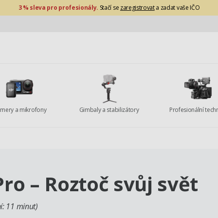
3 % sleva pro profesionály.
Stačí se
zaregistrovat
a zadat vaše IČO
mery a mikrofony
Gimbaly a stabilizátory
Profesionální tech
Pro – Roztoč svůj svět
í: 11 minut)