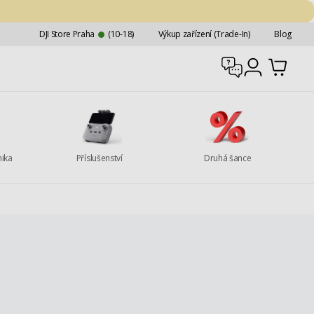
DJI Store Praha
(10-18)
Výkup zařízení (Trade-In)
Blog
Podpora
Můj účet
Můj účet
D
nika
Příslušenství
Druhá šance