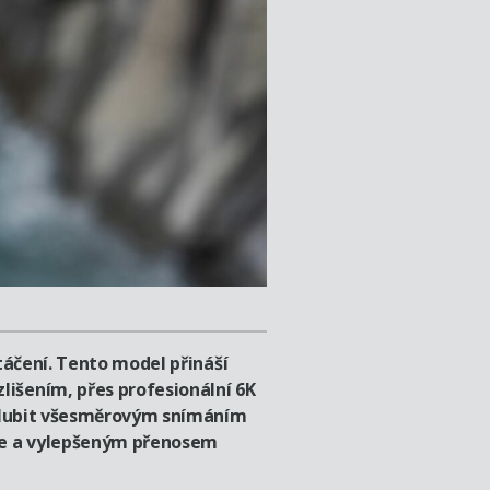
táčení. Tento model přináší
išením, přes profesionální 6K
ochlubit všesměrovým snímáním
rie a vylepšeným přenosem